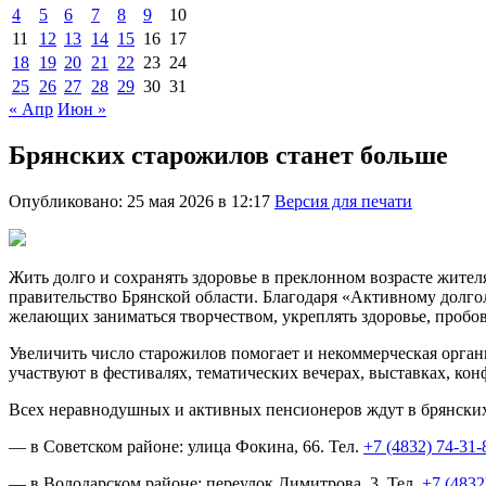
4
5
6
7
8
9
10
11
12
13
14
15
16
17
18
19
20
21
22
23
24
25
26
27
28
29
30
31
« Апр
Июн »
Брянских старожилов станет больше
Опубликовано: 25 мая 2026 в 12:17
Версия для печати
Жить долго и сохранять здоровье в преклонном возрасте жите
правительство Брянской области. Благодаря «Активному долг
желающих заниматься творчеством, укреплять здоровье, пробов
Увеличить число старожилов помогает и некоммерческая орган
участвуют в фестивалях, тематических вечерах, выставках, к
Всех неравнодушных и активных пенсионеров ждут в брянских
— в Советском районе: улица Фокина, 66. Тел.
+7 (4832) 74-31-
— в Володарском районе: переулок Димитрова, 3, Тел.
+7 (4832