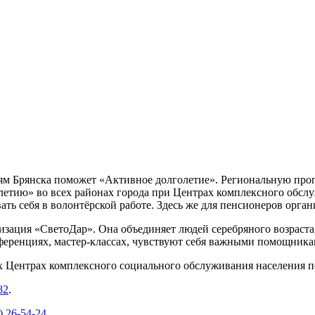
лям Брянска поможет «Активное долголетие». Региональную про
олетию» во всех районах города при Центрах комплексного обс
ать себя в волонтёрской работе. Здесь же для пенсионеров орг
изация «СветоДар». Она объединяет людей серебряного возраст
онференциях, мастер-классах, чувствуют себя важными помощника
 Центрах комплексного социального обслуживания населения п
82
.
) 26-54-24
.