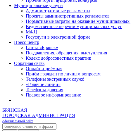
Прочие торги, аукционы, конкурсы
Муниципальные услуги
Административные регламенты
Проекты административных регламентов
Нормативные затраты на оказание муниципальных 
Ведомственные перечни муниципальных услуг
МФЦ
Госуслуги в электронной форме
Пресс-центр
Газета «Брянск»
Поздравления, обращения, выступления
Кодекс добросовестных практик
Обратная связь
Онлайн-приёмная
Приём граждан по личным вопросам
Телефоны экстренных служб
«Горячие линии»
Телефоны доверия
Правовое информирование
БРЯНСКАЯ
ГОРОДСКАЯ АДМИНИСТРАЦИЯ
официальный сайт