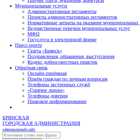
Прочие торги, аукционы, конкурсы
Муниципальные услуги
Административные регламенты
Проекты административных регламентов
Нормативные затраты на оказание муниципальных 
Ведомственные перечни муниципальных услуг
МФЦ
Госуслуги в электронной форме
Пресс-центр
Газета «Брянск»
Поздравления, обращения, выступления
Кодекс добросовестных практик
Обратная связь
Онлайн-приёмная
Приём граждан по личным вопросам
Телефоны экстренных служб
«Горячие линии»
Телефоны доверия
Правовое информирование
БРЯНСКАЯ
ГОРОДСКАЯ АДМИНИСТРАЦИЯ
официальный сайт