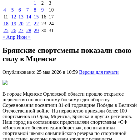
1
2
3
4
5
6
7
8
9
10
11
12
13
14
15
16
17
18
19
20
21
22
23
24
25
26
27
28
29
30
31
« Апр
Июн »
Брянские спортсмены показали свою
силу в Мценске
Опубликовано: 25 мая 2026 в 10:59
Версия для печати
В городе Мценске Орловской области прошло открытое
первенство по восточному боевому единоборству.
Соревнования посвятили 81-ой годовщине Победы в Великой
Отечественной войне. На первенство приехали более 100
спортсменов из Орла, Мценска, Брянска и других регионов.
Наш город на состязаниях представляли спортсмены «СФ
«Восточного боевого единоборства», воспитанники
спортивной школы олимпийского резерва по спортивной
гимнастике, которые показали хорошие результаты.