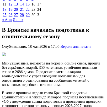
11
12
13
14
15
16
17
18
19
20
21
22
23
24
25
26
27
28
29
30
31
« Апр
Июн »
В Брянске началась подготовка к
отопительному сезону
Опубликовано: 18 мая 2026 в 17:05
Версия для печати
Минувшая зима, несмотря на мороз и обилие снега, прошла
без серьёзных аварий. 350 котельных устойчиво подавали
тепло в 2686 домов. Городские власти наладили
взаимодействие с управляющими компаниями для
оперативного реагирования на сообщения жителей о
возможных перебоях с отоплением.
В конце прошлой недели глава Брянской городской
администрации Александр Макаров подписал постановление
«Об утверждении плана подготовки и проведения проверки
готовности к отопительному периоду 2026-2027 годов