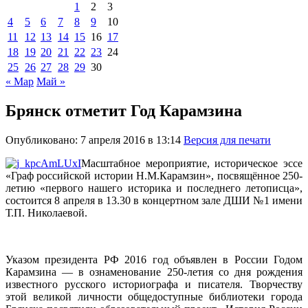
1
2
3
4
5
6
7
8
9
10
11
12
13
14
15
16
17
18
19
20
21
22
23
24
25
26
27
28
29
30
« Мар
Май »
Брянск отметит Год Карамзина
Опубликовано: 7 апреля 2016 в 13:14
Версия для печати
Масштабное мероприятие, историческое эссе
«Граф российской истории Н.М.Карамзин», посвящённое 250-
летию «первого нашего историка и последнего летописца»,
состоится 8 апреля в 13.30 в концертном зале ДШИ №1 имени
Т.П. Николаевой.
Указом президента РФ 2016 год объявлен в России Годом
Карамзина — в ознаменование 250-летия со дня рождения
известного русского историографа и писателя. Творчеству
этой великой личности общедоступные библиотеки города