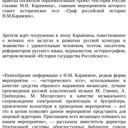
Брянска посвятили образовательный проект «История России
глазами М.Н. Карамзина», главным мероприятием которого
станет историческое эссе «Граф российской истории
Н.М.Карамзин».
Зрителя ждёт погружение в эпоху Карамзина, повествование
о великих его заслугах в развитии русской культуры и
знакомство с удивительным человеком, поэтом, писателем,
реформатором русского языка, журналистом, историографом,
автором великой «Истории государства Российского».
«Разнообразие информации о Н.М. Карамзине, редкая форма
мероприятия — «исторического эссе», использование в
качестве средства образного выражения мизансцен, лучшие
произведения русской классической музыки М. Глинки, А.
Грибоедова, М. Мусоргского в качестве музыкального
сопровождения электронной презентации и буктрейлера,
привлечение волонтёров к проведению мероприятия — всё
это в целом позволяет данное мероприятие представить для
широкой аудитории. Приглашаем всех желающих побывать на
нашем мероприятии», — рассказала заместитель директора
Центральной системы общедоступных библиотек города