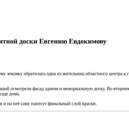
ятной доски Евгению Евдокимову
му земляку обратилась одна из жительниц областного центра к 
ций осмотрели фасад здания и мемориальную доску. Во вторник т
саде дома.
ки и на неё саму нанесут финальный слой краски.