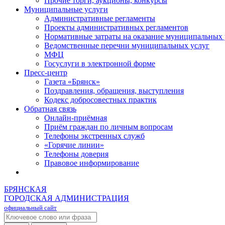
Прочие торги, аукционы, конкурсы
Муниципальные услуги
Административные регламенты
Проекты административных регламентов
Нормативные затраты на оказание муниципальных 
Ведомственные перечни муниципальных услуг
МФЦ
Госуслуги в электронной форме
Пресс-центр
Газета «Брянск»
Поздравления, обращения, выступления
Кодекс добросовестных практик
Обратная связь
Онлайн-приёмная
Приём граждан по личным вопросам
Телефоны экстренных служб
«Горячие линии»
Телефоны доверия
Правовое информирование
БРЯНСКАЯ
ГОРОДСКАЯ АДМИНИСТРАЦИЯ
официальный сайт