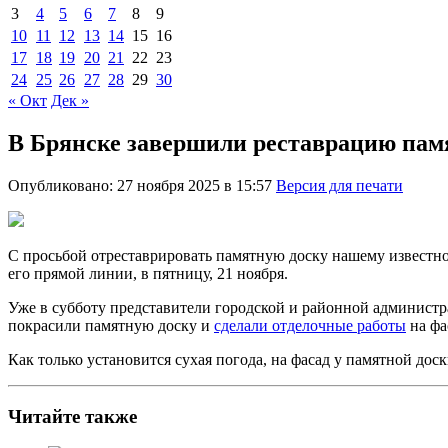
3
4
5
6
7
8
9
10
11
12
13
14
15
16
17
18
19
20
21
22
23
24
25
26
27
28
29
30
« Окт
Дек »
В Брянске завершили реставрацию пам
Опубликовано: 27 ноября 2025 в 15:57
Версия для печати
С просьбой отреставрировать памятную доску нашему известно
его прямой линии, в пятницу, 21 ноября.
Уже в субботу представители городской и районной администра
покрасили памятную доску и
сделали отделочные работы
на фа
Как только установится сухая погода, на фасад у памятной дос
Читайте также