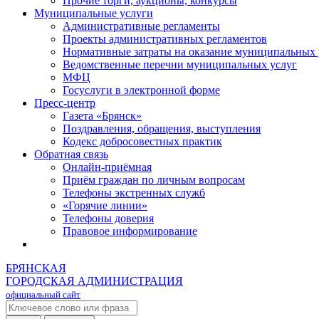
Прочие торги, аукционы, конкурсы
Муниципальные услуги
Административные регламенты
Проекты административных регламентов
Нормативные затраты на оказание муниципальных 
Ведомственные перечни муниципальных услуг
МФЦ
Госуслуги в электронной форме
Пресс-центр
Газета «Брянск»
Поздравления, обращения, выступления
Кодекс добросовестных практик
Обратная связь
Онлайн-приёмная
Приём граждан по личным вопросам
Телефоны экстренных служб
«Горячие линии»
Телефоны доверия
Правовое информирование
БРЯНСКАЯ
ГОРОДСКАЯ АДМИНИСТРАЦИЯ
официальный сайт