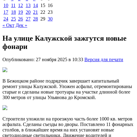
10
11
12
13
14
15
16
17
18
19
20
21
22
23
24
25
26
27
28
29
30
« Окт
Дек »
На улице Калужской зажгутся новые
фонари
Опубликовано: 27 ноября 2025 в 10:33
Версия для печати
В Бежицком районе подрядчик завершает капитальный
ремонт улицы Калужской. Уложен асфальт, отремонтированы
старые и сделаны новые тротуары на участке длинной более
300 метров от улицы Ульянова до Кромской.
Строители уложили на проезжую часть более 1000 кв. метров
асфальта. Сделаны съезды во дворы. Поставлено 11 фонарных
столбов, в ближайшее время на них установят новые
светодиодные светильники. Движение водителей и