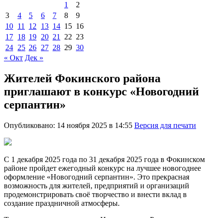
1
2
3
4
5
6
7
8
9
10
11
12
13
14
15
16
17
18
19
20
21
22
23
24
25
26
27
28
29
30
« Окт
Дек »
Жителей Фокинского района
приглашают в конкурс «Новогодний
серпантин»
Опубликовано: 14 ноября 2025 в 14:55
Версия для печати
С 1 декабря 2025 года по 31 декабря 2025 года в Фокинском
районе пройдет ежегодный конкурс на лучшее новогоднее
оформление «Новогодний серпантин». Это прекрасная
возможность для жителей, предприятий и организаций
продемонстрировать своё творчество и внести вклад в
создание праздничной атмосферы.