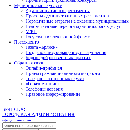
Прочие торги, аукционы, конкурсы
Муниципальные услуги
Административные регламенты
Проекты административных регламентов
Нормативные затраты на оказание муниципальных 
Ведомственные перечни муниципальных услуг
МФЦ
Госуслуги в электронной форме
Пресс-центр
Газета «Брянск»
Поздравления, обращения, выступления
Кодекс добросовестных практик
Обратная связь
Онлайн-приёмная
Приём граждан по личным вопросам
Телефоны экстренных служб
«Горячие линии»
Телефоны доверия
Правовое информирование
БРЯНСКАЯ
ГОРОДСКАЯ АДМИНИСТРАЦИЯ
официальный сайт