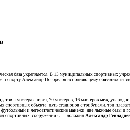
в
ическая база укрепляется. В 13 муниципальных спортивных учре
ре и спорту Александр Погорелов исполняющему обязанности за
атов в мастера спорта, 70 мастеров, 16 мастеров международног
имых спортивных объекта: пять стадионов с трибунами, три плав
 футбольный и легкоатлетические манежи, две лыжные базы и г
ё ряд спортивных сооружений», — доложил
Александр Геннадие