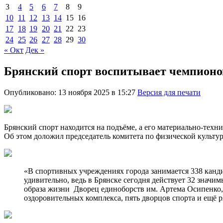
3
4
5
6
7
8
9
10
11
12
13
14
15
16
17
18
19
20
21
22
23
24
25
26
27
28
29
30
« Окт
Дек »
Брянский спорт воспитывает чемпионо
Опубликовано: 13 ноября 2025 в 15:27
Версия для печати
Брянский спорт находится на подъёме, а его материально-техн
Об этом доложил председатель комитета по физической культу
«В спортивных учреждениях города занимается 338 кандид
удивительно, ведь в Брянске сегодня действует 32 знач
образа жизни Дворец единоборств им. Артема Осипенко,
оздоровительных комплекса, пять дворцов спорта и ещ