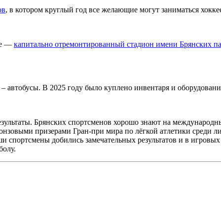
ов
, в котором круглый год все желающие могут заниматься хокке
ие —
капитально отремонтированный стадион имени Брянских п
– автобусы. В 2025 году было куплено инвентаря и оборудования
езультаты. Брянских спортсменов хорошо знают на международны
нзовыми призерами Гран-при мира по лёгкой атлетики среди л
аши спортсмены добились замечательных результатов и в игровы
болу.