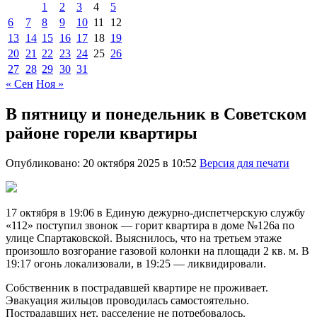
1
2
3
4
5
6
7
8
9
10
11
12
13
14
15
16
17
18
19
20
21
22
23
24
25
26
27
28
29
30
31
« Сен
Ноя »
В пятницу и понедельник в Советском
районе горели квартиры
Опубликовано: 20 октября 2025 в 10:52
Версия для печати
17 октября в 19:06 в Единую дежурно-диспетчерскую службу
«112» поступил звонок — горит квартира в доме №126а по
улице Спартаковской. Выяснилось, что на третьем этаже
произошло возгорание газовой колонки на площади 2 кв. м. В
19:17 огонь локализовали, в 19:25 — ликвидировали.
Собственник в пострадавшей квартире не проживает.
Эвакуация жильцов проводилась самостоятельно.
Пострадавших нет, расселение не потребовалось.