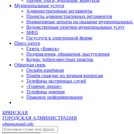
Прочие торги, аукционы, конкурсы
Муниципальные услуги
Административные регламенты
Проекты административных регламентов
Нормативные затраты на оказание муниципальных 
Ведомственные перечни муниципальных услуг
МФЦ
Госуслуги в электронной форме
Пресс-центр
Газета «Брянск»
Поздравления, обращения, выступления
Кодекс добросовестных практик
Обратная связь
Онлайн-приёмная
Приём граждан по личным вопросам
Телефоны экстренных служб
«Горячие линии»
Телефоны доверия
Правовое информирование
БРЯНСКАЯ
ГОРОДСКАЯ АДМИНИСТРАЦИЯ
официальный сайт