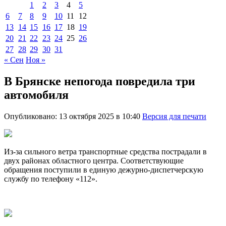
1
2
3
4
5
6
7
8
9
10
11
12
13
14
15
16
17
18
19
20
21
22
23
24
25
26
27
28
29
30
31
« Сен
Ноя »
В Брянске непогода повредила три
автомобиля
Опубликовано: 13 октября 2025 в 10:40
Версия для печати
Из-за сильного ветра транспортные средства пострадали в
двух районах областного центра. Соответствующие
обращения поступили в единую дежурно-диспетчерскую
службу по телефону «112».