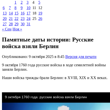
1
2
3
4
5
6
7
8
9
10
11
12
13
14
15
16
17
18
19
20
21
22
23
24
25
26
27
28
29
30
31
« Сен
Ноя »
Памятные даты истории: Русские
войска взяли Берлин
Опубликовано: 9 октября 2025 в 8:45
Версия для печати
9 октября 1760 года русские войска в ходе семилетней войны
заняли Берлин.
Наши войска трижды брали Берлин: в XVIII, XIX и XX веках.