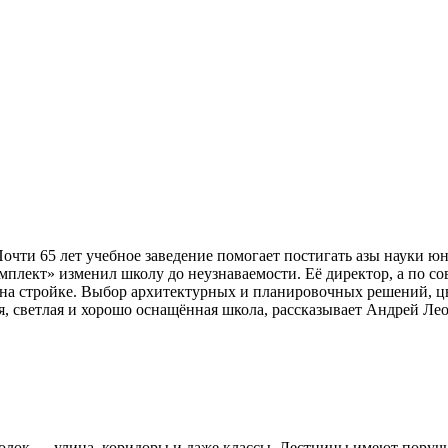
чти 65 лет учебное заведение помогает постигать азы науки ю
плект» изменил школу до неузнаваемости. Её директор, а по со
а стройке. Выбор архитектурных и планировочных решений, цв
ая, светлая и хорошо оснащённая школа, рассказывает Андрей Ле
олок — улица, коридоры и даже классы. Лестницы имеют поруч