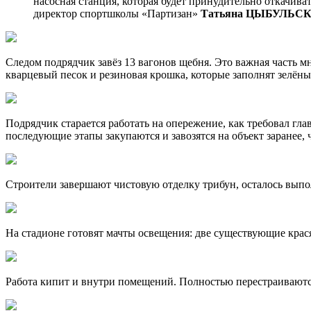
насосная станция, которая будет принудительно откачива
директор спортшколы «Партизан»
Татьяна ЦЫБУЛЬС
Следом подрядчик завёз 13 вагонов щебня. Это важная часть м
кварцевый песок и резиновая крошка, которые заполнят зелён
Подрядчик старается работать на опережение, как требовал гл
последующие этапы закупаются и завозятся на объект заранее, 
Строители завершают чистовую отделку трибун, осталось выполн
На стадионе готовят мачты освещения: две существующие крас
Работа кипит и внутри помещений. Полностью перестраиваются