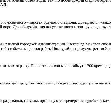
ть избыточный объём воды. Так что после дождей стадион будет
КАЯ
.
ногоуровневого «пирога» будущего стадиона. Дожидаются «выхода
ый ворс. Для обслуживания искусственного газона руководству 
ава Брянской городской администрации Александр Макаров еще н
чтобы избежать простоя работ. Пока удаётся предусмотреть всё, 
ить их окраску. После этого свои места займут 1 200 кресел, в
ят, ещё две предстоит построить. Вокруг поля будут уложены ч
 раздевалки, санузлы, организуются тренерские, судейская ком