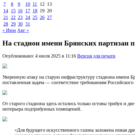
7
8
9
10
11
12
13
14
15
16
17
18
19
20
21
22
23
24
25
26
27
28
29
30
31
« Июн
Авг »
На стадион имени Брянских партизан п
Опубликовано: 4 июля 2025 в 11:16
Версия для печати
Уверенную атаку на старую инфраструктуру стадиона имени Бр
поставленная задача — соответствие требованиям Российског
От старого стадиона здесь остались только остовы трибун и дв
интерьера подтрибунных помещений.
«Для будущего искусственного газона заложена новая д