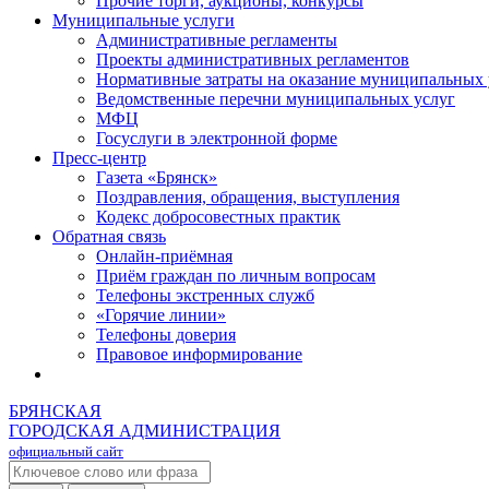
Прочие торги, аукционы, конкурсы
Муниципальные услуги
Административные регламенты
Проекты административных регламентов
Нормативные затраты на оказание муниципальных 
Ведомственные перечни муниципальных услуг
МФЦ
Госуслуги в электронной форме
Пресс-центр
Газета «Брянск»
Поздравления, обращения, выступления
Кодекс добросовестных практик
Обратная связь
Онлайн-приёмная
Приём граждан по личным вопросам
Телефоны экстренных служб
«Горячие линии»
Телефоны доверия
Правовое информирование
БРЯНСКАЯ
ГОРОДСКАЯ АДМИНИСТРАЦИЯ
официальный сайт