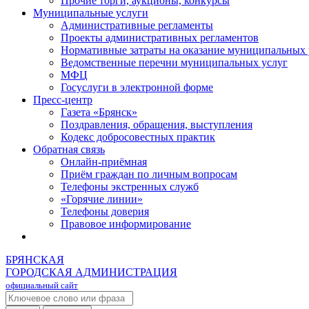
Прочие торги, аукционы, конкурсы
Муниципальные услуги
Административные регламенты
Проекты административных регламентов
Нормативные затраты на оказание муниципальных 
Ведомственные перечни муниципальных услуг
МФЦ
Госуслуги в электронной форме
Пресс-центр
Газета «Брянск»
Поздравления, обращения, выступления
Кодекс добросовестных практик
Обратная связь
Онлайн-приёмная
Приём граждан по личным вопросам
Телефоны экстренных служб
«Горячие линии»
Телефоны доверия
Правовое информирование
БРЯНСКАЯ
ГОРОДСКАЯ АДМИНИСТРАЦИЯ
официальный сайт