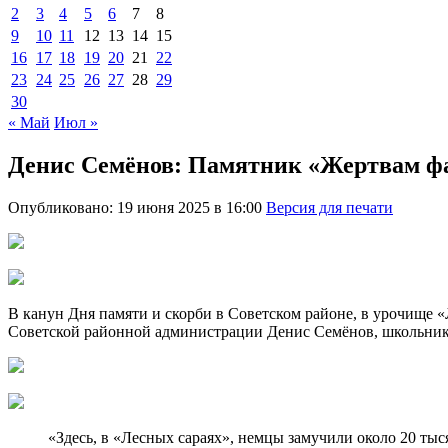
2
3
4
5
6
7
8
9
10
11
12
13
14
15
16
17
18
19
20
21
22
23
24
25
26
27
28
29
30
« Май
Июл »
Денис Семёнов: Памятник «Жертвам фа
Опубликовано: 19 июня 2025 в 16:00
Версия для печати
В канун Дня памяти и скорби в Советском районе, в урочище «
Советской районной администрации Денис Семёнов, школьники
«Здесь, в «Лесных сараях», немцы замучили около 20 ты