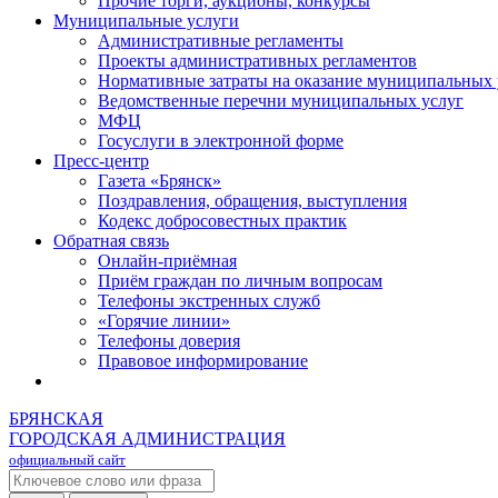
Прочие торги, аукционы, конкурсы
Муниципальные услуги
Административные регламенты
Проекты административных регламентов
Нормативные затраты на оказание муниципальных 
Ведомственные перечни муниципальных услуг
МФЦ
Госуслуги в электронной форме
Пресс-центр
Газета «Брянск»
Поздравления, обращения, выступления
Кодекс добросовестных практик
Обратная связь
Онлайн-приёмная
Приём граждан по личным вопросам
Телефоны экстренных служб
«Горячие линии»
Телефоны доверия
Правовое информирование
БРЯНСКАЯ
ГОРОДСКАЯ АДМИНИСТРАЦИЯ
официальный сайт