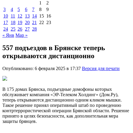
1
2
3
4
5
6
7
8
9
10
11
12
13
14
15
16
17
18
19
20
21
22
23
24
25
26
27
28
« Янв
Мар »
557 подъездов в Брянске теперь
открываются дистанционно
Опубликовано: 6 февраля 2025 в 17:37
Версия для печати
В 175 домах Брянска, подъездные домофоны которых
обслуживает компания «ЭР-Телеком Холдинг» (Дом.Ру),
теперь открываются дистанционно одним кликом мышки.
Такое решение принял оперативный штаб по проведению
контртеррористической операции Брянской области. Решение
принято в целях безопасности, как дополнительная мера
защиты брянцев.