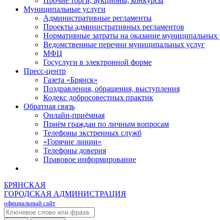
Прочие торги, аукционы, конкурсы
Муниципальные услуги
Административные регламенты
Проекты административных регламентов
Нормативные затраты на оказание муниципальных 
Ведомственные перечни муниципальных услуг
МФЦ
Госуслуги в электронной форме
Пресс-центр
Газета «Брянск»
Поздравления, обращения, выступления
Кодекс добросовестных практик
Обратная связь
Онлайн-приёмная
Приём граждан по личным вопросам
Телефоны экстренных служб
«Горячие линии»
Телефоны доверия
Правовое информирование
БРЯНСКАЯ
ГОРОДСКАЯ АДМИНИСТРАЦИЯ
официальный сайт