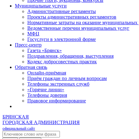
Прочие торги, аукционы, конкурсы
Муниципальные услуги
Административные регламенты
Проекты административных регламентов
Нормативные затраты на оказание муниципальных 
Ведомственные перечни муниципальных услуг
МФЦ
Госуслуги в электронной форме
Пресс-центр
Газета «Брянск»
Поздравления, обращения, выступления
Кодекс добросовестных практик
Обратная связь
Онлайн-приёмная
Приём граждан по личным вопросам
Телефоны экстренных служб
«Горячие линии»
Телефоны доверия
Правовое информирование
БРЯНСКАЯ
ГОРОДСКАЯ АДМИНИСТРАЦИЯ
официальный сайт