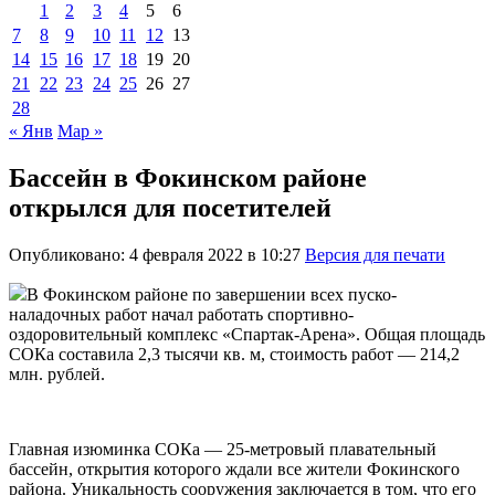
1
2
3
4
5
6
7
8
9
10
11
12
13
14
15
16
17
18
19
20
21
22
23
24
25
26
27
28
« Янв
Мар »
Бассейн в Фокинском районе
открылся для посетителей
Опубликовано: 4 февраля 2022 в 10:27
Версия для печати
В Фокинском районе по завершении всех пуско-
наладочных работ начал работать спортивно-
оздоровительный комплекс «Спартак-Арена». Общая площадь
СОКа составила 2,3 тысячи кв. м, стоимость работ — 214,2
млн. рублей.
Главная изюминка СОКа — 25-метровый плавательный
бассейн, открытия которого ждали все жители Фокинского
района. Уникальность сооружения заключается в том, что его