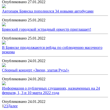
Опубликовано 27.01.2022
Автопарк Брянска пополнился 34 новыми автобусами
Опубликовано 25.01.2022
Брянский городской эстрадный оркестр приглашает!
Опубликовано 25.01.2022
В Брянске продолжаются рейды по соблюдению масочного
режима
Опубликовано 24.01.2022
Сборный концерт «Звени, златая Русь!»
Опубликовано 24.01.2022
Информация о публичных слушаниях, назначенных на 24
февраля, 1, 3 и 10 марта 2022 года
Опубликовано 24.01.2022
Пагинация
1
2
3
Далее