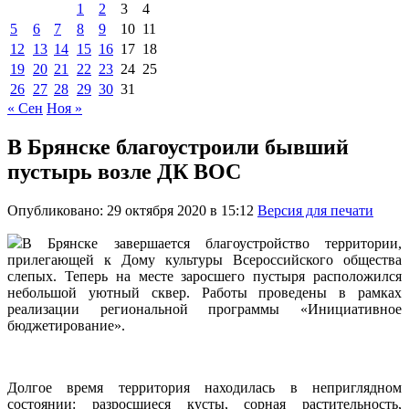
1
2
3
4
5
6
7
8
9
10
11
12
13
14
15
16
17
18
19
20
21
22
23
24
25
26
27
28
29
30
31
« Сен
Ноя »
В Брянске благоустроили бывший
пустырь возле ДК ВОС
Опубликовано: 29 октября 2020 в 15:12
Версия для печати
В Брянске завершается благоустройство территории,
прилегающей к Дому культуры Всероссийского общества
слепых. Теперь на месте заросшего пустыря расположился
небольшой уютный сквер. Работы проведены в рамках
реализации региональной программы «Инициативное
бюджетирование».
Долгое время территория находилась в неприглядном
состоянии: разросшиеся кусты, сорная растительность,