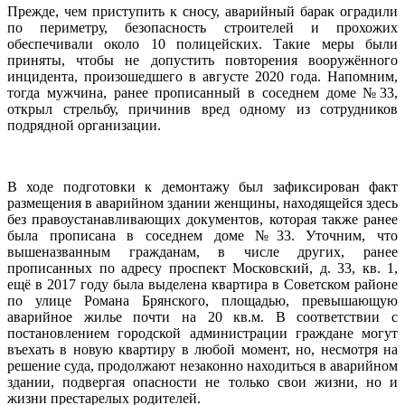
Прежде, чем приступить к сносу, аварийный барак оградили
по периметру, безопасность строителей и прохожих
обеспечивали около 10 полицейских. Такие меры были
приняты, чтобы не допустить повторения вооружённого
инцидента, произошедшего в августе 2020 года. Напомним,
тогда мужчина, ранее прописанный в соседнем доме №33,
открыл стрельбу, причинив вред одному из сотрудников
подрядной организации.
В ходе подготовки к демонтажу был зафиксирован факт
размещения в аварийном здании женщины, находящейся здесь
без правоустанавливающих документов, которая также ранее
была прописана в соседнем доме №33. Уточним, что
вышеназванным гражданам, в числе других, ранее
прописанных по адресу проспект Московский, д. 33, кв. 1,
ещё в 2017 году была выделена квартира в Советском районе
по улице Романа Брянского, площадью, превышающую
аварийное жилье почти на 20 кв.м. В соответствии с
постановлением городской администрации граждане могут
въехать в новую квартиру в любой момент, но, несмотря на
решение суда, продолжают незаконно находиться в аварийном
здании, подвергая опасности не только свои жизни, но и
жизни престарелых родителей.