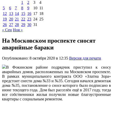
1
2
3
4
5
6
7
8
9
10
11
12
13
14
15
16
17
18
19
20
21
22
23
24
25
26
27
28
29
30
31
« Сен
Ноя »
На Московском проспекте сносят
аварийные бараки
Опубликовано: 8 октября 2020 в 12:35
Версия для печати
В Фокинском районе подрядчик приступил к сносу
аварийных домов, расположенных на Московском проспекте.
В рамках муниципального контракта ООО «Златна Зора»
предстоит снести дома №33 и №35. Сегодня начался демонтаж
дома №35, постановление о сносе которого было подписано в
июне текущего года. Дом был расселён ещё в 2017 году, тогда
все собственники жилья получили новые благоустроенные
квартиры с социальным ремонтом.