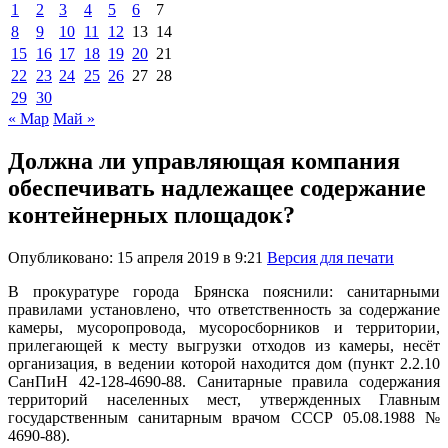
1
2
3
4
5
6
7
8
9
10
11
12
13
14
15
16
17
18
19
20
21
22
23
24
25
26
27
28
29
30
« Мар
Май »
Должна ли управляющая компания
обеспечивать надлежащее содержание
контейнерных площадок?
Опубликовано: 15 апреля 2019 в 9:21
Версия для печати
В прокуратуре города Брянска пояснили: санитарными
правилами установлено, что ответственность за содержание
камеры, мусоропровода, мусоросборников и территории,
прилегающей к месту выгрузки отходов из камеры, несёт
организация, в ведении которой находится дом (пункт 2.2.10
СанПиН 42-128-4690-88. Санитарные правила содержания
территорий населенных мест, утвержденных Главным
государственным санитарным врачом СССР 05.08.1988 №
4690-88).