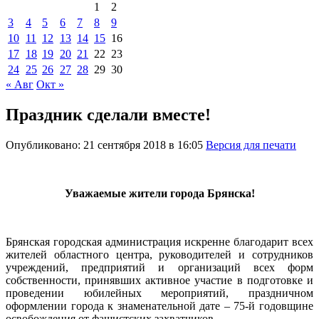
1
2
3
4
5
6
7
8
9
10
11
12
13
14
15
16
17
18
19
20
21
22
23
24
25
26
27
28
29
30
« Авг
Окт »
Праздник сделали вместе!
Опубликовано: 21 сентября 2018 в 16:05
Версия для печати
Уважаемые жители города Брянска!
Брянская городская администрация искренне благодарит всех
жителей областного центра, руководителей и сотрудников
учреждений, предприятий и организаций всех форм
собственности, принявших активное участие в подготовке и
проведении юбилейных мероприятий, праздничном
оформлении города к знаменательной дате – 75-й годовщине
освобождения от фашистских захватчиков.