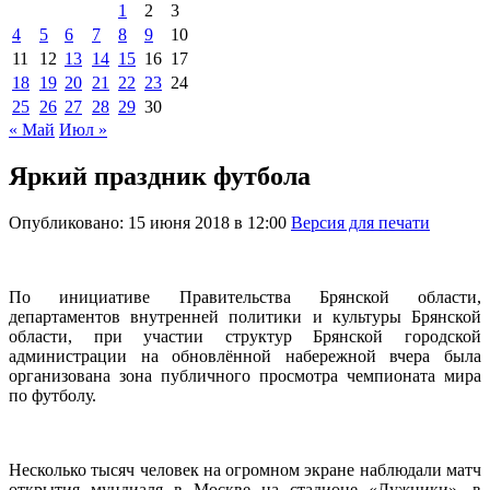
1
2
3
4
5
6
7
8
9
10
11
12
13
14
15
16
17
18
19
20
21
22
23
24
25
26
27
28
29
30
« Май
Июл »
Яркий праздник футбола
Опубликовано: 15 июня 2018 в 12:00
Версия для печати
По инициативе Правительства Брянской области,
департаментов внутренней политики и культуры Брянской
области, при участии структур Брянской городской
администрации на обновлённой набережной вчера была
организована зона публичного просмотра чемпионата мира
по футболу.
Несколько тысяч человек на огромном экране наблюдали матч
открытия мундиаля в Москве на стадионе «Лужники», в