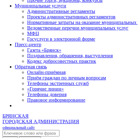
Прочие торги, аукционы, конкурсы
Муниципальные услуги
Административные регламенты
Проекты административных регламентов
Нормативные затраты на оказание муниципальных 
Ведомственные перечни муниципальных услуг
МФЦ
Госуслуги в электронной форме
Пресс-центр
Газета «Брянск»
Поздравления, обращения, выступления
Кодекс добросовестных практик
Обратная связь
Онлайн-приёмная
Приём граждан по личным вопросам
Телефоны экстренных служб
«Горячие линии»
Телефоны доверия
Правовое информирование
БРЯНСКАЯ
ГОРОДСКАЯ АДМИНИСТРАЦИЯ
официальный сайт