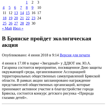
1
2
3
4
5
6
7
8
9
10
11
12
13
14
15
16
17
18
19
20
21
22
23
24
25
26
27
28
29
30
« Май
Июл »
В Брянске пройдет экологическая
акция
Опубликовано: 4 июня 2018 в 9:14
Версия для печати
4 июня в 17.00 в парке «Звездный» у ДДЮТ им. Ю.А.
Гагарина состоится мероприятие, посвященное Дню защиты
окружающей среды, организованное Ассоциацией
территориальных общественных самоуправлений Брянской
области. В рамках акции запланировано награждение
представителей общественных организаций, которые
принимают активное участие в благоустройстве города
Брянска, состоится конкурс детского рисунка «Природа
глазами детей».