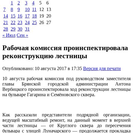
1
2
3
4
5
6
7
8
9
10
11
12
13
14
15
16
17
18
19
20
21
22
23
24
25
26
27
28
29
30
31
« Июл
Сен »
Рабочая комиссия проинспектировала
реконструкцию лестницы
Опубликовано: 10 августа 2017 в 17:35
Версия для печати
10 августа рабочая комиссия под руководством заместителя
главы Брянской городской администрации Антона
Вербицкого проинспектировала ход реконструкции лестницы
на бульваре Гагарина и Семёновского сквера.
Как рассказали представители подрядной организации,
ведущей масштабный ремонт, на данный момент в верхней
части лестницы — от Круглого сквера до пересечения
бульвара с улицей Луначарского — продолжается прокладка