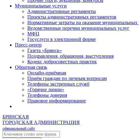
Прочие торги, аукционы, конкурсы
Муниципальные услуги
Административные регламенты
Проекты административных регламентов
Нормативные затраты на оказание муниципальных 
Ведомственные перечни муниципальных услуг
МФЦ
Госуслуги в электронной форме
Пресс-центр
Газета «Брянск»
Поздравления, обращения, выступления
Кодекс добросовестных практик
Обратная связь
Онлайн-приёмная
Приём граждан по личным вопросам
Телефоны экстренных служб
«Горячие линии»
Телефоны доверия
Правовое информирование
БРЯНСКАЯ
ГОРОДСКАЯ АДМИНИСТРАЦИЯ
официальный сайт