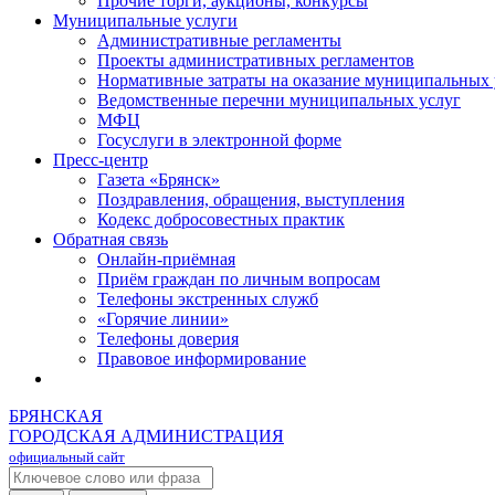
Прочие торги, аукционы, конкурсы
Муниципальные услуги
Административные регламенты
Проекты административных регламентов
Нормативные затраты на оказание муниципальных 
Ведомственные перечни муниципальных услуг
МФЦ
Госуслуги в электронной форме
Пресс-центр
Газета «Брянск»
Поздравления, обращения, выступления
Кодекс добросовестных практик
Обратная связь
Онлайн-приёмная
Приём граждан по личным вопросам
Телефоны экстренных служб
«Горячие линии»
Телефоны доверия
Правовое информирование
БРЯНСКАЯ
ГОРОДСКАЯ АДМИНИСТРАЦИЯ
официальный сайт