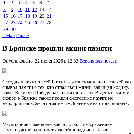
1
2
3
4
5
6
7
8
9
10
11
12
13
14
15
16
17
18
19
20
21
22
23
24
25
26
27
28
29
30
« Май
Июл »
В Брянске прошли акции памяти
Опубликовано: 22 июня 2026 в 12:33
Версия для печати
Сегодня в ночь по всей России зажглись миллионы свечей как
символ памяти о тех, кто отдал свои жизни, защищая Родину,
ковал Великую Победу на фронтах и в тылу. В День памяти и
скорби в Брянске также прошли ежегодные памятные
мероприятия «Свеча памяти» и «Огненные картины войны».
Масштабное символическое полотно с изображением
скульптуры «Родина-мать зовёт!» и надписи «Брянск