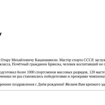
т
мбо Отару Михайловичу Кацанашвили. Мастер спорта СССР, зас
класса, Почётный гражданин Брянска, человек воспитавший не о
дготовил более 1000 спортсменов массовых разрядов, 120 масте
ученики не раз становились победителями и призерами чемпиона
ние поздравления с Днём рождения! Желаем Вам крепкого здор