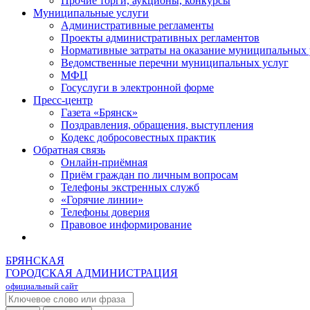
Прочие торги, аукционы, конкурсы
Муниципальные услуги
Административные регламенты
Проекты административных регламентов
Нормативные затраты на оказание муниципальных 
Ведомственные перечни муниципальных услуг
МФЦ
Госуслуги в электронной форме
Пресс-центр
Газета «Брянск»
Поздравления, обращения, выступления
Кодекс добросовестных практик
Обратная связь
Онлайн-приёмная
Приём граждан по личным вопросам
Телефоны экстренных служб
«Горячие линии»
Телефоны доверия
Правовое информирование
БРЯНСКАЯ
ГОРОДСКАЯ АДМИНИСТРАЦИЯ
официальный сайт