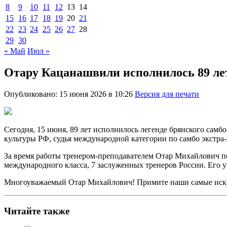
8
9
10
11
12
13
14
15
16
17
18
19
20
21
22
23
24
25
26
27
28
29
30
« Май
Июл »
Отару Кацанашвили исполнилось 89 ле
Опубликовано: 15 июня 2026 в 10:26
Версия для печати
Сегодня, 15 июня, 89 лет исполнилось легенде брянского са
культуры РФ, судья международной категории по самбо экстра-
За время работы тренером-преподавателем Отар Михайлович по
международного класса, 7 заслуженных тренеров России. Его 
Многоуважаемый Отар Михайлович! Примите наши самые искрен
Читайте также