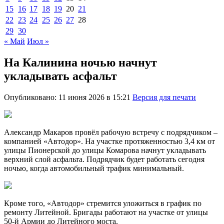
15
16
17
18
19
20
21
22
23
24
25
26
27
28
29
30
« Май
Июл »
На Калинина ночью начнут
укладывать асфальт
Опубликовано: 11 июня 2026 в 15:21
Версия для печати
Александр Макаров провёл рабочую встречу с подрядчиком –
компанией «Автодор». На участке протяженностью 3,4 км от
улицы Пионерской до улицы Комарова начнут укладывать
верхний слой асфальта. Подрядчик будет работать сегодня
ночью, когда автомобильный трафик минимальный.
Кроме того, «Автодор» стремится уложиться в график по
ремонту Литейной. Бригады работают на участке от улицы
50-й Армии до Литейного моста.