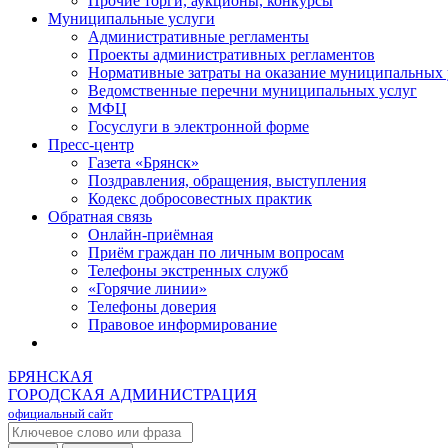
Прочие торги, аукционы, конкурсы
Муниципальные услуги
Административные регламенты
Проекты административных регламентов
Нормативные затраты на оказание муниципальных 
Ведомственные перечни муниципальных услуг
МФЦ
Госуслуги в электронной форме
Пресс-центр
Газета «Брянск»
Поздравления, обращения, выступления
Кодекс добросовестных практик
Обратная связь
Онлайн-приёмная
Приём граждан по личным вопросам
Телефоны экстренных служб
«Горячие линии»
Телефоны доверия
Правовое информирование
БРЯНСКАЯ
ГОРОДСКАЯ АДМИНИСТРАЦИЯ
официальный сайт