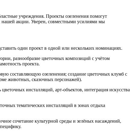
областные учреждения. Проекты озеленения помогут
к нашей акции. Уверен, совместными усилиями мы
дставить один проект в одной или нескольких номинациях.
тории, разнообразие цветочных композиций с учётом
амотность проекта.
ровую составляющую озеленения; создание цветочных клумб с
рме животных, сказочных персонажей).
ь цветочных инсталляций, арт-объектов, интеграция искусства
еточных тематических инсталляций в зонах отдыха
ичное сочетание культурной среды и зелёных насаждений,
специфику.