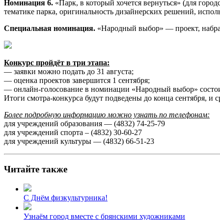
Номинация 6.
«Парк, в который хочется вернуться» (для горо
тематике парка, оригинальность дизайнерских решений, исполь
Специальная номинация.
«Народный выбор» — проект, набра
Конкурс пройдёт в три этапа:
— заявки можно подать до 31 августа;
— оценка проектов завершится 1 сентября;
— онлайн-голосование в номинации «Народный выбор» состоитс
Итоги смотра-конкурса будут подведены до конца сентября, и с
Более подробную информацию можно узнать по телефонам:
для учреждений образования — (4832) 74-25-79
для учреждений спорта – (4832) 30-60-27
для учреждений культуры — (4832) 66-51-23
Читайте также
С Днём физкультурника!
Узнаём город вместе с брянскими художниками