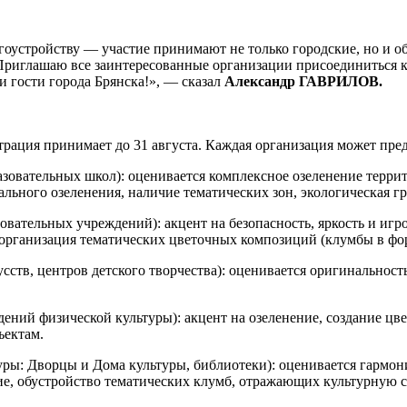
агоустройству — участие принимают не только городские, но и 
. Приглашаю все заинтересованные организации присоединиться 
и гости города Брянска!», — сказал
Александр ГАВРИЛОВ.
трация принимает до 31 августа. Каждая организация может пре
зовательных школ): оценивается комплексное озеленение терри
ального озеленения, наличие тематических зон, экологическая гр
вательных учреждений): акцент на безопасность, яркость и иг
организация тематических цветочных композиций (клумбы в фо
сств, центров детского творчества): оценивается оригинальност
ений физической культуры): акцент на озеленение, создание цв
ъектам.
ры: Дворцы и Дома культуры, библиотеки): оценивается гармон
ие, обустройство тематических клумб, отражающих культурную 