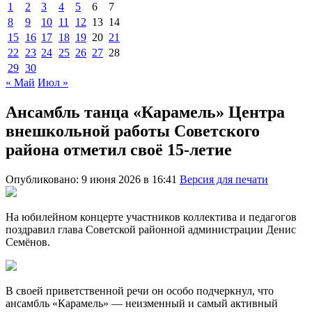
1
2
3
4
5
6
7
8
9
10
11
12
13
14
15
16
17
18
19
20
21
22
23
24
25
26
27
28
29
30
« Май
Июл »
Ансамбль танца «Карамель» Центра
внешкольной работы Советского
района отметил своё 15-летие
Опубликовано: 9 июня 2026 в 16:41
Версия для печати
На юбилейном концерте участников коллектива и педагогов
поздравил глава Советской районной администрации Денис
Семёнов.
В своей приветственной речи он особо подчеркнул, что
ансамбль «Карамель» — неизменный и самый активный