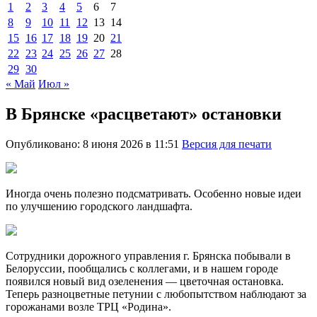
1
2
3
4
5
6
7
8
9
10
11
12
13
14
15
16
17
18
19
20
21
22
23
24
25
26
27
28
29
30
« Май
Июл »
В Брянске «расцветают» остановки
Опубликовано: 8 июня 2026 в 11:51
Версия для печати
Иногда очень полезно подсматривать. Особенно новые идеи
по улучшению городского ландшафта.
Сотрудники дорожного управления г. Брянска побывали в
Белоруссии, пообщались с коллегами, и в нашем городе
появился новый вид озеленения — цветочная остановка.
Теперь разноцветные петунии с любопытством наблюдают за
горожанами возле ТРЦ «Родина».