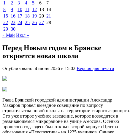
1
2
3
4
5
6
7
8
9
10
11
12
13
14
15
16
17
18
19
20
21
22
23
24
25
26
27
28
29
30
« Май
Июл »
Перед Новым годом в Брянске
откроется новая школа
Опубликовано: 4 июня 2026 в 15:02
Версия для печати
Глава Брянской городской администрации Александр
Макаров провел выездное совещание по вопросу
строительства новой школы на территории старого аэропорта.
Это уже второе учебное заведение, которое возводится в
развивающемся микрорайоне на улице Амосова. Осенью
прошлого года здесь был открыт второй корпуса Центра
образования «Перспектива» на 1225 учеников. Однако