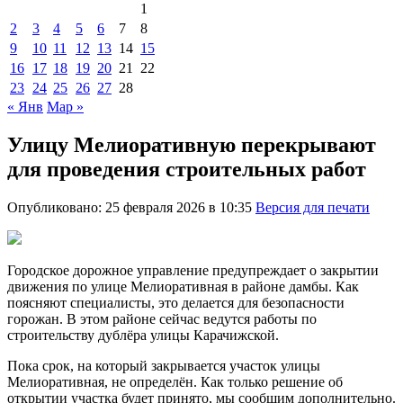
1
2
3
4
5
6
7
8
9
10
11
12
13
14
15
16
17
18
19
20
21
22
23
24
25
26
27
28
« Янв
Мар »
Улицу Мелиоративную перекрывают
для проведения строительных работ
Опубликовано: 25 февраля 2026 в 10:35
Версия для печати
Городское дорожное управление предупреждает о закрытии
движения по улице Мелиоративная в районе дамбы. Как
поясняют специалисты, это делается для безопасности
горожан. В этом районе сейчас ведутся работы по
строительству дублёра улицы Карачижской.
Пока срок, на который закрывается участок улицы
Мелиоративная, не определён. Как только решение об
открытии участка будет принято, мы сообщим дополнительно.