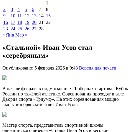
1
2
3
4
5
6
7
8
9
10
11
12
13
14
15
16
17
18
19
20
21
22
23
24
25
26
27
28
« Янв
Мар »
«Стальной» Иван Усов стал
«серебряным»
Опубликовано: 5 февраля 2026 в 9:48
Версия для печати
В начале февраля в подмосковных Люберцах стартовал Кубок
России по тяжёлой атлетике. Соревнования проходят в зале
Дворца спорта «Триумф». На этих соревнованиях мощно
выступил брянский атлет Иван Усов.
Мастер спорта, представитель спортивной школы
олимпийского резерва «Сталь» Иван Усов в весовой