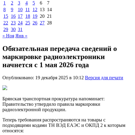
1
2
3
4
5
6
7
8
9
10
11
12
13
14
15
16
17
18
19
20
21
22
23
24
25
26
27
28
29
30
31
« Ноя
Янв »
Обязательная передача сведений о
маркировке радиоэлектроники
начнется с 1 мая 2026 года
Опубликовано: 19 декабря 2025 в 10:12
Версия для печати
Брянская транспортная прокуратура напоминает:
Правительство утвердило правила маркировки
радиоэлектронной продукции.
Теперь требования распространяются на товары с
подходящими кодами ТН ВЭД ЕАЭС и ОКПД 2 к которым
относятся: