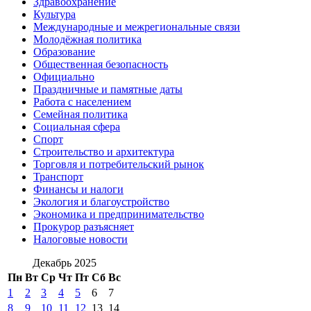
Здравоохранение
Культура
Международные и межрегиональные связи
Молодёжная политика
Образование
Общественная безопасность
Официально
Праздничные и памятные даты
Работа с населением
Семейная политика
Социальная сфера
Спорт
Строительство и архитектура
Торговля и потребительский рынок
Транспорт
Финансы и налоги
Экология и благоустройство
Экономика и предпринимательство
Прокурор разъясняет
Налоговые новости
Декабрь 2025
Пн
Вт
Ср
Чт
Пт
Сб
Вс
1
2
3
4
5
6
7
8
9
10
11
12
13
14