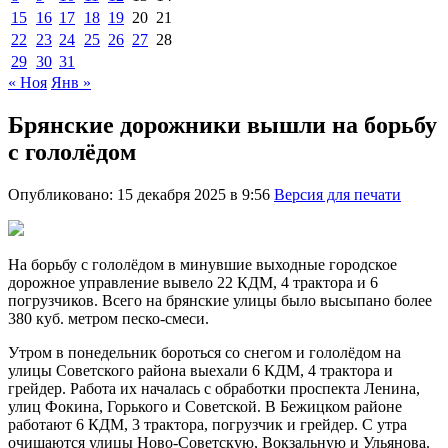
15
16
17
18
19
20
21
22
23
24
25
26
27
28
29
30
31
« Ноя
Янв »
Брянские дорожники вышли на борьбу
с гололёдом
Опубликовано: 15 декабря 2025 в 9:56
Версия для печати
На борьбу с гололёдом в минувшие выходные городское
дорожное управление вывело 22 КДМ, 4 трактора и 6
погрузчиков. Всего на брянские улицы было высыпано более
380 куб. метром песко-смеси.
Утром в понедельник бороться со снегом и гололёдом на
улицы Советского района выехали 6 КДМ, 4 трактора и
грейдер. Работа их началась с обработки проспекта Ленина,
улиц Фокина, Горького и Советской. В Бежицком районе
работают 6 КДМ, 3 трактора, погрузчик и грейдер. С утра
очищаются улицы Ново-Советскую, Вокзальную и Ульянова.