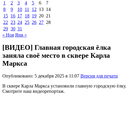
1
2
3
4
5
6
7
8
9
10
11
12
13
14
15
16
17
18
19
20
21
22
23
24
25
26
27
28
29
30
31
« Ноя
Янв »
[ВИДЕО] Главная городская ёлка
заняла своё место в сквере Карла
Маркса
Опубликовано: 5 декабря 2025 в 11:07
Версия для печати
В сквере Карла Маркса установили главную городскую ёлку.
Смотрите наш видеорепортаж.