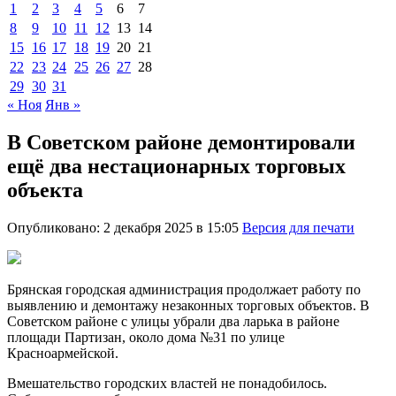
1
2
3
4
5
6
7
8
9
10
11
12
13
14
15
16
17
18
19
20
21
22
23
24
25
26
27
28
29
30
31
« Ноя
Янв »
В Советском районе демонтировали
ещё два нестационарных торговых
объекта
Опубликовано: 2 декабря 2025 в 15:05
Версия для печати
Брянская городская администрация продолжает работу по
выявлению и демонтажу незаконных торговых объектов. В
Советском районе с улицы убрали два ларька в районе
площади Партизан, около дома №31 по улице
Красноармейской.
Вмешательство городских властей не понадобилось.