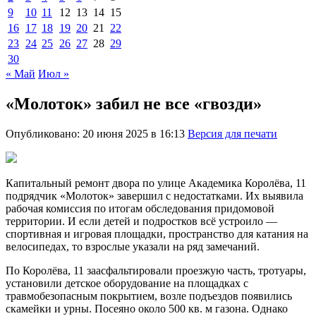
9
10
11
12
13
14
15
16
17
18
19
20
21
22
23
24
25
26
27
28
29
30
« Май
Июл »
«Молоток» забил не все «гвозди»
Опубликовано: 20 июня 2025 в 16:13
Версия для печати
Капитальный ремонт двора по улице Академика Королёва, 11
подрядчик «Молоток» завершил с недостатками. Их выявила
рабочая комиссия по итогам обследования придомовой
территории. И если детей и подростков всё устроило —
спортивная и игровая площадки, пространство для катания на
велосипедах, то взрослые указали на ряд замечаний.
По Королёва, 11 заасфальтировали проезжую часть, тротуары,
установили детское оборудование на площадках с
травмобезопасным покрытием, возле подъездов появились
скамейки и урны. Посеяно около 500 кв. м газона. Однако