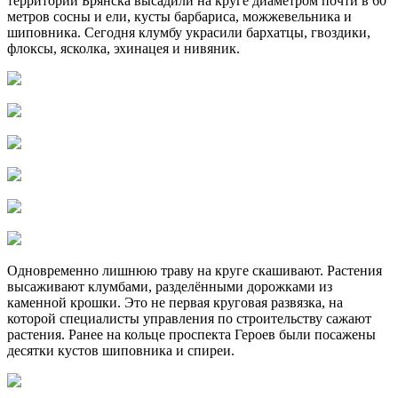
территории Брянска высадили на круге диаметром почти в 60
метров сосны и ели, кусты барбариса, можжевельника и
шиповника. Сегодня клумбу украсили бархатцы, гвоздики,
флоксы, ясколка, эхинацея и нивяник.
Одновременно лишнюю траву на круге скашивают. Растения
высаживают клумбами, разделёнными дорожками из
каменной крошки. Это не первая круговая развязка, на
которой специалисты управления по строительству сажают
растения. Ранее на кольце проспекта Героев были посажены
десятки кустов шиповника и спиреи.