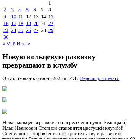
1
2
3
4
5
6
7
8
9
10
11
12
13
14
15
16
17
18
19
20
21
22
23
24
25
26
27
28
29
30
« Май
Июл »
Новую кольцевую развязку
превращают в клумбу
Опубликовано: 6 июня 2025 в 14:47
Версия для печати
Новая кольцевая развязка на пересечении улиц Бежицкой,
Ильи Иванова и Степной становится цветущей клумбой.
Специалисты управления по строительству и развитию