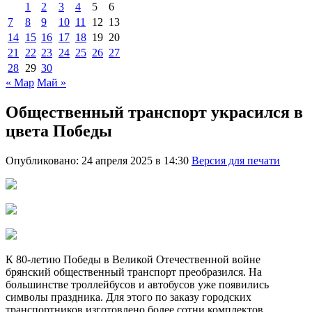
1
2
3
4
5
6
7
8
9
10
11
12
13
14
15
16
17
18
19
20
21
22
23
24
25
26
27
28
29
30
« Мар
Май »
Общественный транспорт украсился в
цвета Победы
Опубликовано: 24 апреля 2025 в 14:30
Версия для печати
К 80-летию Победы в Великой Отечественной войне
брянский общественный транспорт преобразился. На
большинстве троллейбусов и автобусов уже появились
символы праздника. Для этого по заказу городских
транспортников изготовлено более сотни комплектов