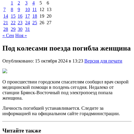
1
2
3
4
5
6
7
8
9
10
11
12
13
14
15
16
17
18
19
20
21
22
23
24
25
26
27
28
29
30
31
« Сен
Ноя »
Под колесами поезда погибла женщина
Опубликовано: 15 октября 2024 в 13:23
Версия для печати
О происшествии городским спасателям сообщил врач скорой
медицинской помощи в полдень сегодня. Недалеко от
станции Брянск-Восточный под электропоезд попала
женщина.
Личность погибшей устанавливается. Следите за
информацией на официальном сайте горадминистрации.
Читайте также